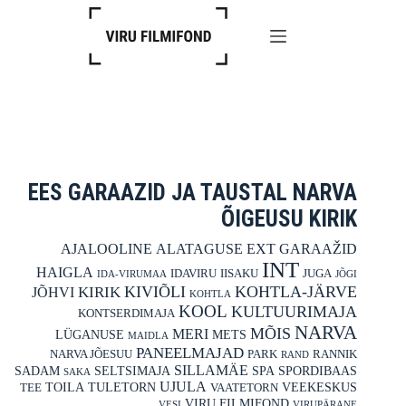
Skip
to
content
EES GARAAZID JA TAUSTAL NARVA
ÕIGEUSU KIRIK
AJALOOLINE
ALATAGUSE
EXT
GARAAŽID
INT
HAIGLA
IDAVIRU
IISAKU
JUGA
IDA-VIRUMAA
JÕGI
KIVIÕLI
KOHTLA-JÄRVE
KIRIK
JÕHVI
KOHTLA
KOOL
KULTUURIMAJA
KONTSERDIMAJA
NARVA
MÕIS
MERI
LÜGANUSE
METS
MAIDLA
PANEELMAJAD
NARVA JÕESUU
PARK
RANNIK
RAND
SILLAMÄE
SADAM
SELTSIMAJA
SPA
SPORDIBAAS
SAKA
UJULA
TOILA
TULETORN
VEEKESKUS
TEE
VAATETORN
VIRU FILMIFOND
VESI
VIRUPÄRANE