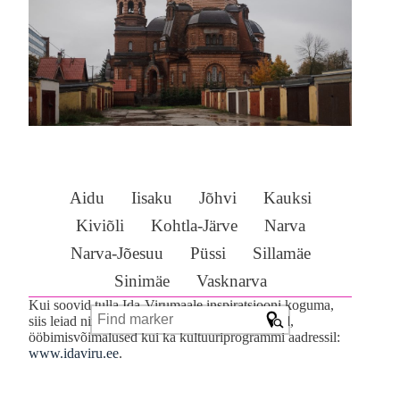
Aidu
Iisaku
Jõhvi
Kauksi
Kiviõli
Kohtla-Järve
Narva
Narva-Jõesuu
Püssi
Sillamäe
Sinimäe
Vasknarva
©
OpenStreetMap
contributors ©
CARTO
60
Kui soovid tulla Ida-Virumaale inspiratsiooni koguma,
+
siis leiad nii transpordilahendused, söögikohad,
ööbimisvõimalused kui ka kultuuriprogrammi aadressil:
−
www.idaviru.ee
.