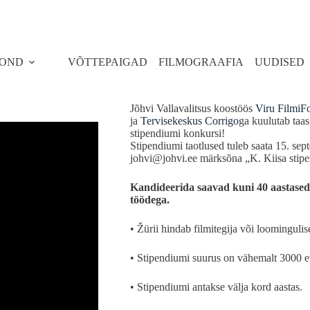
FOND
VÕTTEPAIGAD
FILMOGRAAFIA
UUDISED
Jõhvi Vallavalitsus koostöös
Viru FilmiF
ja
Tervisekeskus Corrigo
ga kuulutab taas
stipendiumi konkursi!
Stipendiumi taotlused tuleb saata 15. sept
johvi@johvi.ee märksõna „K. Kiisa stip
Kandideerida saavad kuni 40 aastased 
töödega.
• Žürii hindab filmitegija või loominguli
• Stipendiumi suurus on vähemalt 3000 e
• Stipendiumi antakse välja kord aastas.