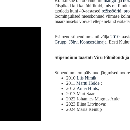
Konkursile on oodatud nii
mängu-
ja
dok
täispikad kui ka lühifilmid, mis on filmit
taotleda kuni 40-aastased
režissöörid
,
pro
loomingulised meeskonnad viimase kolme 
määramiseks võivad ettepanekuid esitada ni
Esimene stipendium anti välja
2010
. aas
Grupp
,
Jõhvi Kontserdimaja
, Eesti Kultu
Stipendium taastati Viru Filmifondi ja 
Stipendiumi on pälvinud järgmised noored
2010
Liis Nimik
;
2011
Martti Helde
;
2012
Anna Hints
;
2013 Mart Saar
2022 Johannes Magnus Aule;
2023 Elina Litvinova;
2024 Maria Reinup