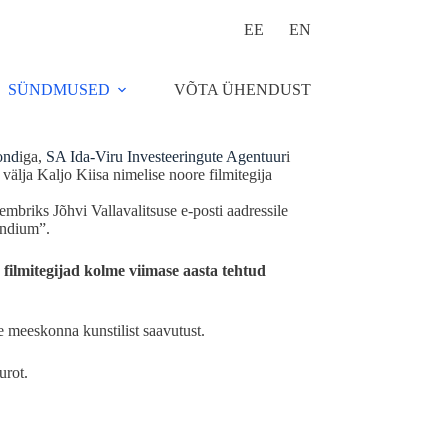
EE
EN
SÜNDMUSED
VÕTA ÜHENDUST
ond
iga,
SA Ida-Viru Investeeringute Agentuur
i
 välja Kaljo Kiisa nimelise noore filmitegija
embriks Jõhvi Vallavalitsuse e-posti aadressile
endium”.
filmitegijad kolme viimase aasta tehtud
se meeskonna kunstilist saavutust.
urot.