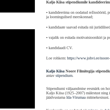
Kaljo Kiisa stipendiumile kandideerim
• kandideerima on oodatud režissöörid, p
ja loomingulised meeskonnad;
• kandidaate saavad esitada nii juriidilise
• vajalik on esitada motivatsioonikiri ja p
• kandidaadi CV.
Loe rohkem:
https://www.johvi.ee/noore-
Kaljo Kiisa
Noore Filmitegija stipend
antav
stipendium
.
Stipendiumi väljaandmise eesmärk on hoida
Kaljo Kiisa (1925–2007) mälestust ning i
jäädvustama
Ida-Virumaa
mitmekesisust.