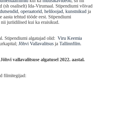
umentaalfilmid
kui ka
muusikavideod
, sh nii
ud (sh osaliselt) Ida-Virumaal. Stipendiumi võivad
dutsendid
,
operaatorid
,
heliloojad
,
kunstnikud
ja
aasta tehtud tööde eest. Stipendiumi
i juriidilised kui ka eraisikud.
tal. Stipendiumi algatajad olid:
Viru Keemia
urkapital;
Jõhvi Vallavalitsus
ja
Tallinnfilm
.
Jõhvi vallavalitsuse algatusel 2022. aastal.
 filmitegijad: