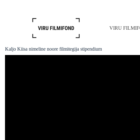
Skip
to
content
VIRU FILMI
Kaljo Kiisa nimeline noore filmitegija stipendium