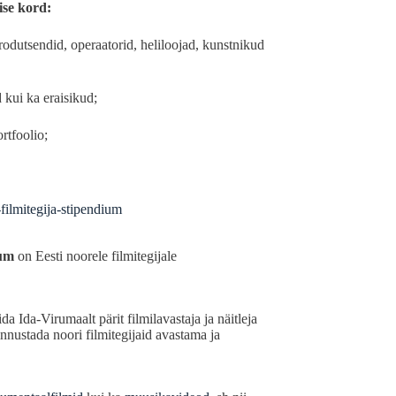
ise kord:
rodutsendid, operaatorid, heliloojad, kunstnikud
d kui ka eraisikud;
ortfoolio;
filmitegija-stipendium
ium
on Eesti noorele filmitegijale
 Ida-Virumaalt pärit filmilavastaja ja näitleja
nnustada noori filmitegijaid avastama ja