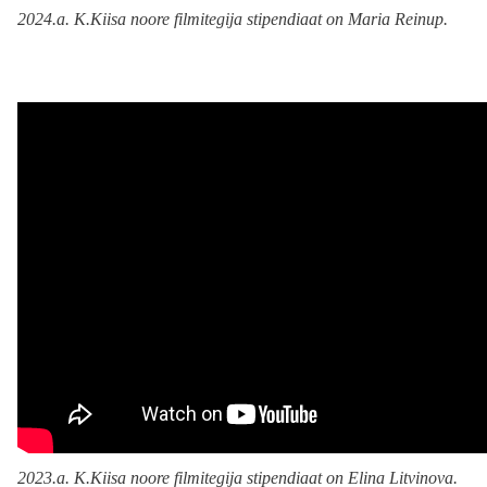
2024.a. K.Kiisa noore filmitegija stipendiaat on Maria Reinup.
2023.a. K.Kiisa noore filmitegija stipendiaat on Elina Litvinova.